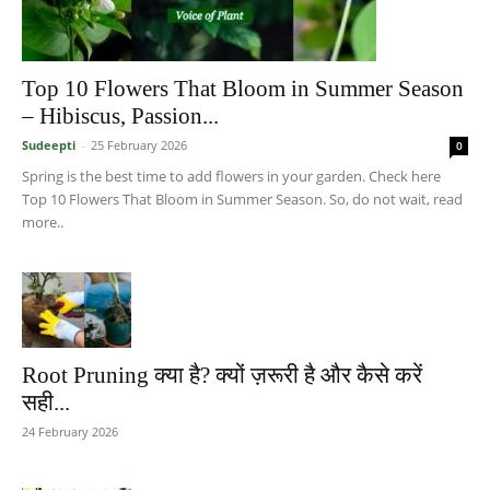
Top 10 Flowers That Bloom in Summer Season
– Hibiscus, Passion...
Sudeepti
-
25 February 2026
0
Spring is the best time to add flowers in your garden. Check here
Top 10 Flowers That Bloom in Summer Season. So, do not wait, read
more..
Root Pruning क्या है? क्यों ज़रूरी है और कैसे करें
सही...
24 February 2026