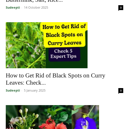
Sudeepti
-
14 October 2025
0
How to Get Rid of Black Spots on Curry
Leaves: Check...
Sudeepti
-
5 January 2025
0