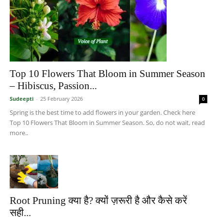
Top 10 Flowers That Bloom in Summer Season
– Hibiscus, Passion...
Sudeepti
-
25 February 2026
0
Spring is the best time to add flowers in your garden. Check here
Top 10 Flowers That Bloom in Summer Season. So, do not wait, read
more..
Root Pruning क्या है? क्यों ज़रूरी है और कैसे करें
सही...