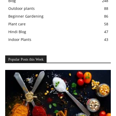
Blog
248
Outdoor plants
88
Beginner Gardening
86
Plant care
58
Hindi Blog
47
Indoor Plants
43
Popular Posts this Week