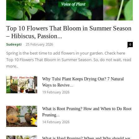
Top 10 Flowers That Bloom in Summer Season
– Hibiscus, Passion...
Sudeepti
-
25 February 2026
0
Spring is the best time to add flowers in your garden. Check here
Top 10 Flowers That Bloom in Summer Season. So, do not wait, read
more..
Why Tulsi Plant Keeps Drying Out? 7 Natural
Ways to Revive...
19 February 2026
What is Root Pruning? How and When to Do Root
Pruning...
14 February 2026
What is Hard Pruning? When and Why should we