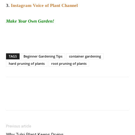
3.
Instagram Voice of Plant Channel
Make Your Own Garden!
TAGS
Beginner Gardening Tips
container gardening
hard pruning of plants
root pruning of plants
Previous article
Why Tulsi Plant Keeps Drying