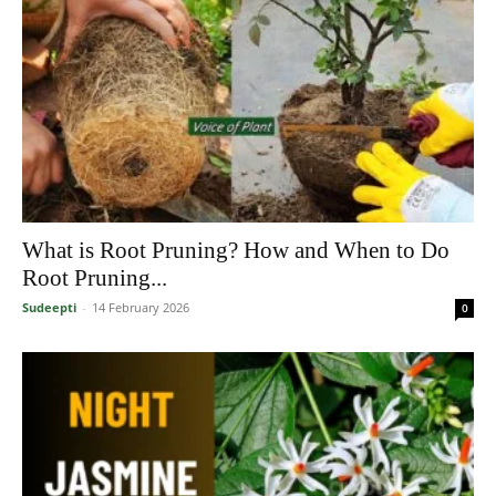
What is Root Pruning? How and When to Do
Root Pruning...
Sudeepti
-
14 February 2026
0