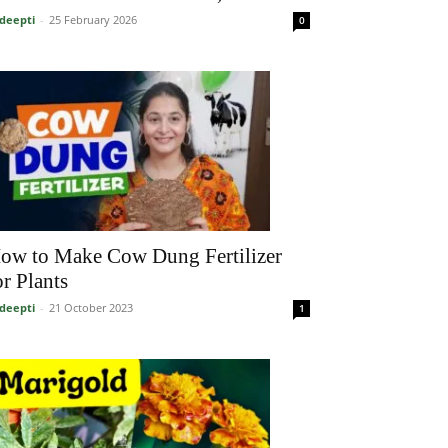
deepti
-
25 February 2026
0
ow to Make Cow Dung Fertilizer
or Plants
deepti
-
21 October 2023
1