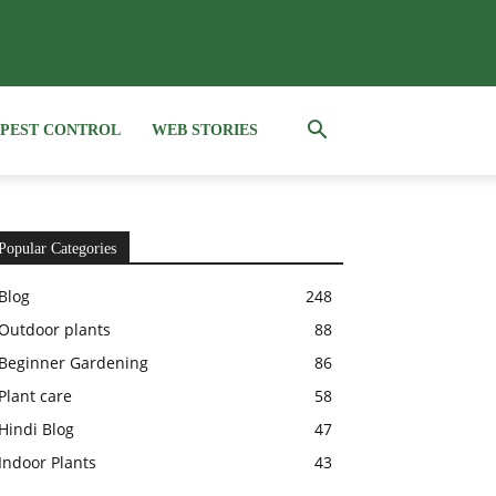
PEST CONTROL
WEB STORIES
Popular Categories
Blog
248
Outdoor plants
88
Beginner Gardening
86
Plant care
58
Hindi Blog
47
Indoor Plants
43