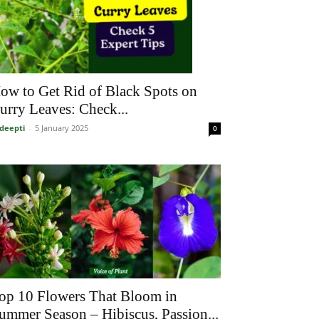
ow to Get Rid of Black Spots on
urry Leaves: Check...
deepti
-
5 January 2025
0
op 10 Flowers That Bloom in
ummer Season – Hibiscus, Passion...