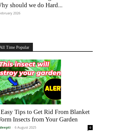
hy should we do Hard...
February 2026
All Time Popular
 Easy Tips to Get Rid From Blanket
orm Insects from Your Garden
deepti
-
6 August 2025
0