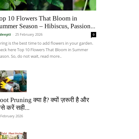
op 10 Flowers That Bloom in
ummer Season – Hibiscus, Passion...
deepti
-
25 February 2026
0
ring is the best time to add flowers in your garden.
eck here Top 10 Flowers That Bloom in Summer
ason. So, do not wait, read more..
oot Pruning क्या है? क्यों ज़रूरी है और
से करें सही...
 February 2026