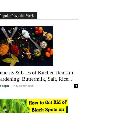
Popular Posts this Week
enefits & Uses of Kitchen Items in
ardening: Buttermilk, Salt, Rice...
deepti
-
14 October 2025
0